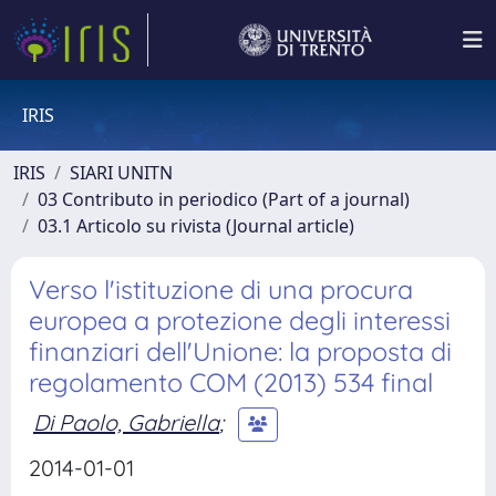
IRIS
IRIS
SIARI UNITN
03 Contributo in periodico (Part of a journal)
03.1 Articolo su rivista (Journal article)
Verso l'istituzione di una procura
europea a protezione degli interessi
finanziari dell'Unione: la proposta di
regolamento COM (2013) 534 final
Di Paolo, Gabriella
;
2014-01-01