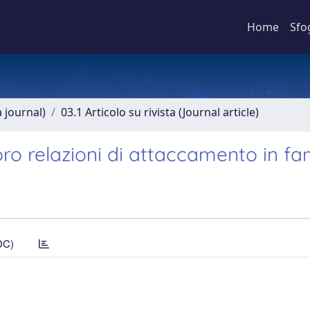
Home
Sfo
a journal)
03.1 Articolo su rivista (Journal article)
ro relazioni di attaccamento in fa
DC)