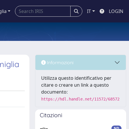
glia
IT
LOGIN
miglia
Informazioni
Utilizza questo identificativo per
citare o creare un link a questo
documento:
https://hdl.handle.net/11572/68572
Citazioni
ND