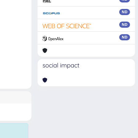
ND
ND
ND
social impact