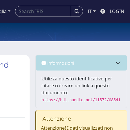
glia
IT
LOGIN
and
Informazioni
Utilizza questo identificativo per
citare o creare un link a questo
documento:
https://hdl.handle.net/11572/68541
Attenzione
Attenzione! I dati visualizzati non