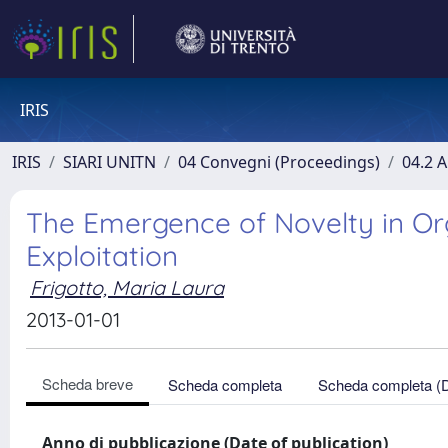
IRIS
IRIS
SIARI UNITN
04 Convegni (Proceedings)
04.2 A
The Emergence of Novelty in Or
Exploitation
Frigotto, Maria Laura
2013-01-01
Scheda breve
Scheda completa
Scheda completa (
Anno di pubblicazione (Date of publication)