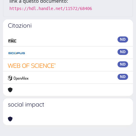
link a questo documento:
https://hdl.handle.net/11572/68406
Citazioni
ND
ND
ND
ND
social impact