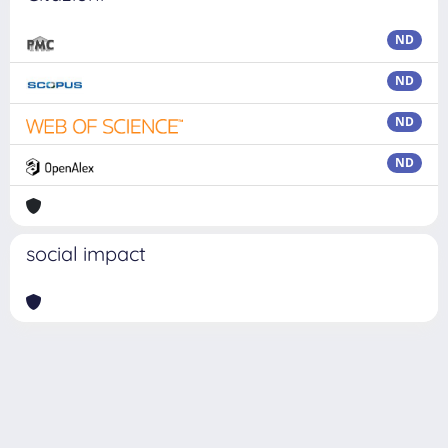
ND
ND
ND
ND
social impact
Powered by
IRIS
-
about IRIS
-
Utilizzo dei cookie
Copyright © 2026