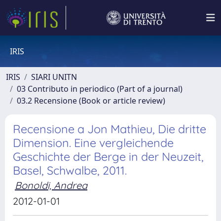
IRIS
IRIS
SIARI UNITN
03 Contributo in periodico (Part of a journal)
03.2 Recensione (Book or article review)
Recensione a Jon Mathieu, Die dritte
Dimension. Eine vergleichende
Geschichte der Berge in der Neuzeit,
Basel, Schwalbe, 2011.
Bonoldi, Andrea
2012-01-01