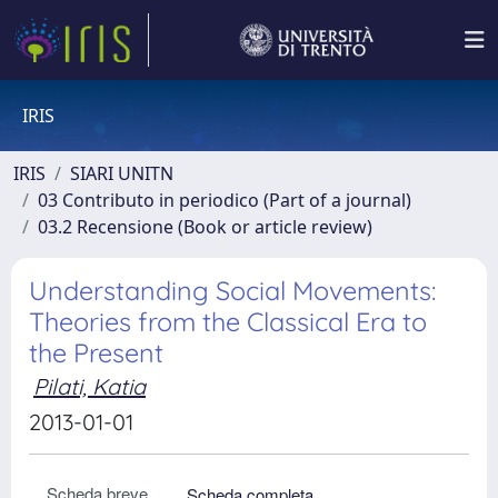
IRIS
IRIS
SIARI UNITN
03 Contributo in periodico (Part of a journal)
03.2 Recensione (Book or article review)
Understanding Social Movements:
Theories from the Classical Era to
the Present
Pilati, Katia
2013-01-01
Scheda breve
Scheda completa