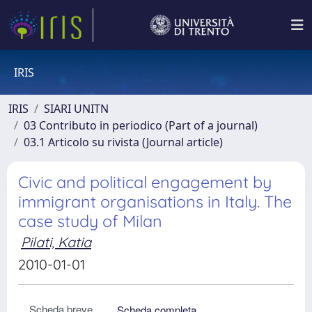
IRIS
IRIS
SIARI UNITN
03 Contributo in periodico (Part of a journal)
03.1 Articolo su rivista (Journal article)
Civic and political engagement by
immigrant organisations in Italy. The
case study of Milan
Pilati, Katia
2010-01-01
Scheda breve
Scheda completa