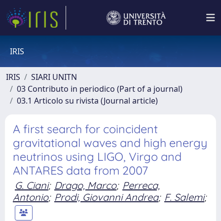
IRIS
IRIS
SIARI UNITN
03 Contributo in periodico (Part of a journal)
03.1 Articolo su rivista (Journal article)
A first search for coincident
gravitational waves and high energy
neutrinos using LIGO, Virgo and
ANTARES data from 2007
G. Ciani
;
Drago, Marco
;
Perreca,
Antonio
;
Prodi, Giovanni Andrea
;
F. Salemi
;