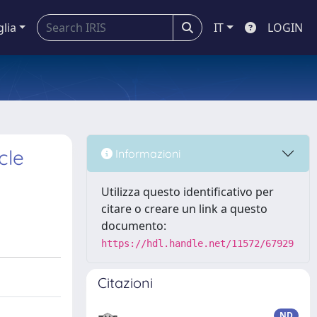
glia
IT
LOGIN
cle
Informazioni
Utilizza questo identificativo per
citare o creare un link a questo
documento:
https://hdl.handle.net/11572/67929
Citazioni
ND