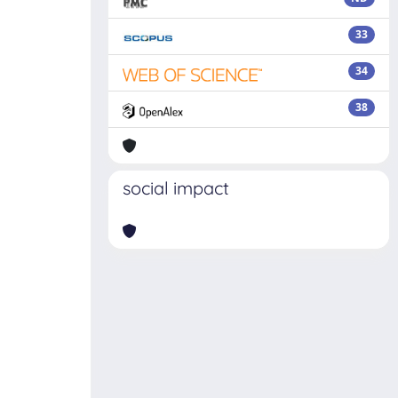
33
34
38
social impact