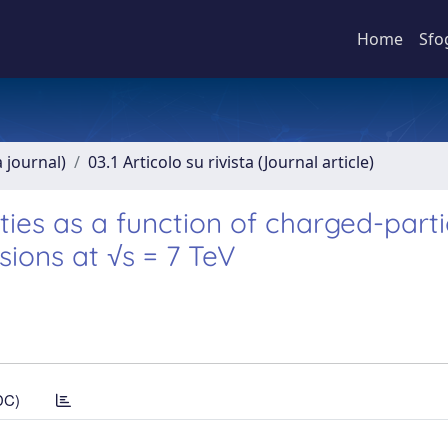
Home
Sfo
a journal)
03.1 Articolo su rivista (Journal article)
ies as a function of charged-parti
isions at √s = 7 TeV
DC)