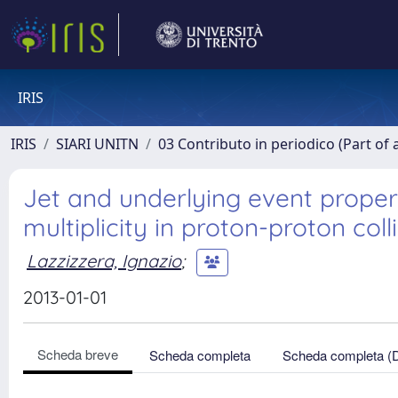
IRIS
IRIS
SIARI UNITN
03 Contributo in periodico (Part of 
Jet and underlying event propert
multiplicity in proton-proton coll
Lazzizzera, Ignazio
;
2013-01-01
Scheda breve
Scheda completa
Scheda completa (