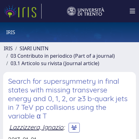
IRIS
IRIS
SIARI UNITN
03 Contributo in periodico (Part of a journal)
03.1 Articolo su rivista (Journal article)
Search for supersymmetry in final
states with missing transverse
energy and 0, 1, 2, or ≥3 b-quark jets
in 7 TeV pp collisions using the
variable α T
Lazzizzera, Ignazio
;