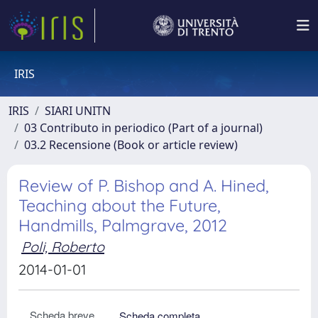
IRIS
IRIS
SIARI UNITN
03 Contributo in periodico (Part of a journal)
03.2 Recensione (Book or article review)
Review of P. Bishop and A. Hined,
Teaching about the Future,
Handmills, Palmgrave, 2012
Poli, Roberto
2014-01-01
Scheda breve
Scheda completa