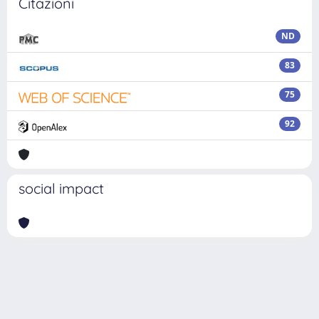
Citazioni
ND
83
75
92
social impact
Powered by
IRIS
-
about IRIS
-