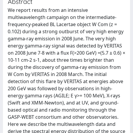
Abstract
We report results from an intensive
multiwavelength campaign on the intermediate-
frequency-peaked BL Lacertae object W Com (z =
0.102) during a strong outburst of very high energy
gamma-ray emission in 2008 June. The very high
energy gamma-ray signal was detected by VERITAS
on 2008 June 7-8 with a flux F(>200 GeV) =(5.7 ± 0.6) ×
10-11 cm-2 s-1, about three times brighter than
during the discovery of gamma-ray emission from
W Com by VERITAS in 2008 March. The initial
detection of this flare by VERITAS at energies above
200 GeV was followed by observations in high-
energy gamma rays (AGILE; E γ>= 100 MeV), X-rays
(Swift and XMM-Newton), and at UV, and ground-
based optical and radio monitoring through the
GASP-WEBT consortium and other observatories.
Here we describe the multiwavelength data and
derive the spectral energy distribution of the source