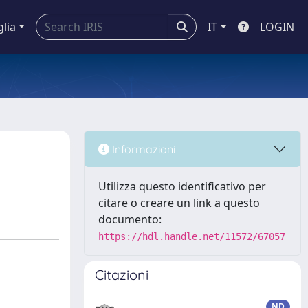
glia
IT
LOGIN
Informazioni
Utilizza questo identificativo per
citare o creare un link a questo
documento:
https://hdl.handle.net/11572/67057
Citazioni
ND