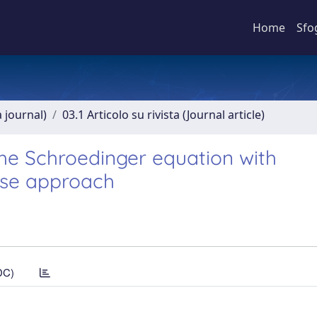
Home
Sfo
a journal)
03.1 Articolo su rivista (Journal article)
 the Schroedinger equation with
oise approach
DC)