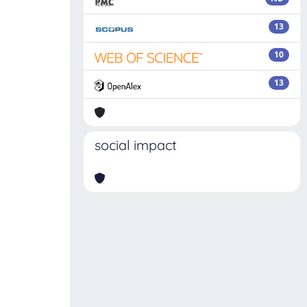
13
10
13
social impact