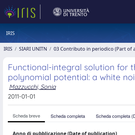
IRIS
IRIS
SIARI UNITN
03 Contributo in periodico (Part of 
Functional-integral solution for
polynomial potential: a white n
Mazzucchi, Sonia
2011-01-01
Scheda breve
Scheda completa
Scheda completa (
Anno di pubblicazione (Date of publication)