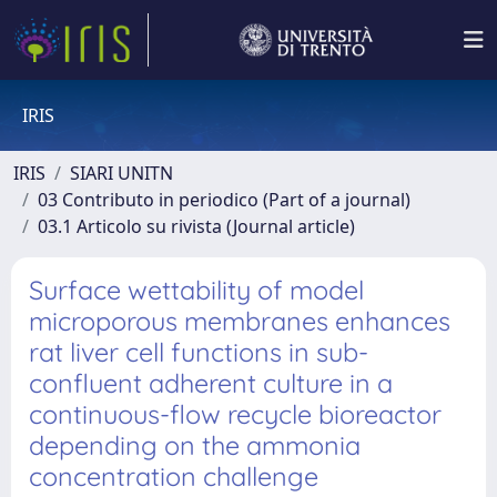
IRIS
IRIS
SIARI UNITN
03 Contributo in periodico (Part of a journal)
03.1 Articolo su rivista (Journal article)
Surface wettability of model
microporous membranes enhances
rat liver cell functions in sub-
confluent adherent culture in a
continuous-flow recycle bioreactor
depending on the ammonia
concentration challenge