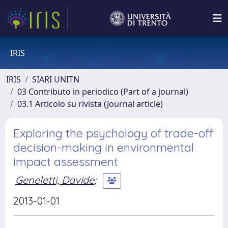
IRIS
IRIS
SIARI UNITN
03 Contributo in periodico (Part of a journal)
03.1 Articolo su rivista (Journal article)
Exploring the psychology of trade-off
decision-making in environmental
impact assessment
Geneletti, Davide
;
2013-01-01