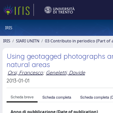
IRIS
IRIS
SIARI UNITN
03 Contributo in periodico (Part of 
Using geotagged photographs and 
natural areas
Orsi, Francesco
;
Geneletti, Davide
2013-01-01
Scheda breve
Scheda completa
Scheda completa (
Anno di pubblicazione (Date of publication)