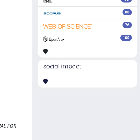
88
76
100
social impact
RNAL FOR