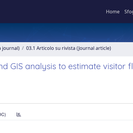
Home
Sfo
a journal)
03.1 Articolo su rivista (Journal article)
GIS analysis to estimate visitor f
DC)