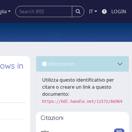
glia
IT
LOGIN
lows in
Informazioni
Utilizza questo identificativo per
citare o creare un link a questo
documento:
https://hdl.handle.net/11572/66964
Citazioni
ND