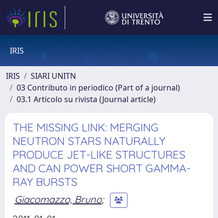
IRIS
IRIS
SIARI UNITN
03 Contributo in periodico (Part of a journal)
03.1 Articolo su rivista (Journal article)
THE MISSING LINK: MERGING
NEUTRON STARS NATURALLY
PRODUCE JET-LIKE STRUCTURES
AND CAN POWER SHORT GAMMA-
RAY BURSTS
Giacomazzo, Bruno
;