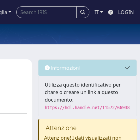
glia
IT
LOGIN
Informazioni
Utilizza questo identificativo per
citare o creare un link a questo
documento:
https://hdl.handle.net/11572/66938
Attenzione
Attenzione! I dati visualizzati non