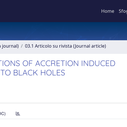
Home
Sfo
a journal)
03.1 Articolo su rivista (Journal article)
ATIONS OF ACCRETION INDUCED
 TO BLACK HOLES
DC)