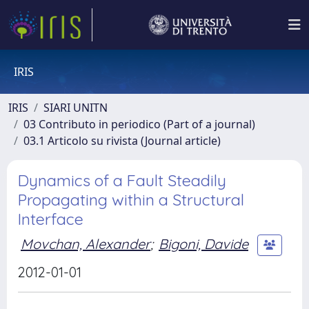
IRIS
IRIS
SIARI UNITN
03 Contributo in periodico (Part of a journal)
03.1 Articolo su rivista (Journal article)
Dynamics of a Fault Steadily
Propagating within a Structural
Interface
Movchan, Alexander
;
Bigoni, Davide
2012-01-01