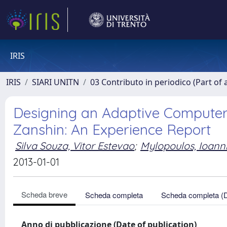
IRIS
IRIS
SIARI UNITN
03 Contributo in periodico (Part of 
Designing an Adaptive Compute
Zanshin: An Experience Report
Silva Souza, Vitor Estevao
;
Mylopoulos, Ioann
2013-01-01
Scheda breve
Scheda completa
Scheda completa (
Anno di pubblicazione (Date of publication)