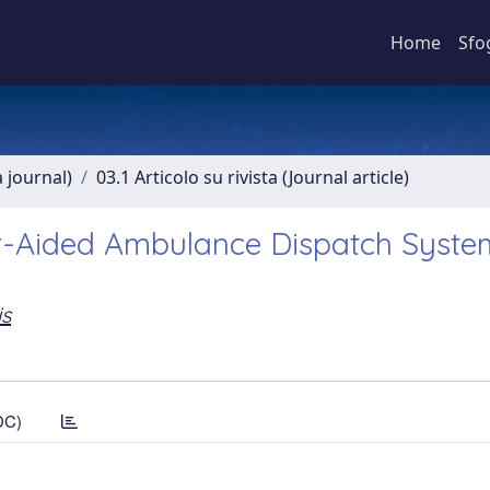
Home
Sfo
a journal)
03.1 Articolo su rivista (Journal article)
r-Aided Ambulance Dispatch Syste
is
DC)