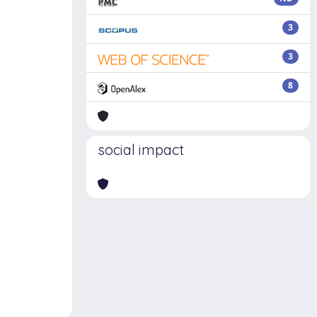
3
3
8
social impact