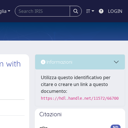
glia
IT
LOGIN
m with
Informazioni
Utilizza questo identificativo per
citare o creare un link a questo
documento:
https://hdl.handle.net/11572/66700
Citazioni
ND