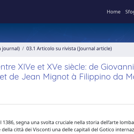
Home
Sfo
a journal)
03.1 Articolo su rivista (Journal article)
tre XIVe et XVe siècle: de Giovann
 et de Jean Mignot à Filippino da 
 1386, segna una svolta cruciale nella storia dell’arte lomb
della città dei Visconti una delle capitali del Gotico interna