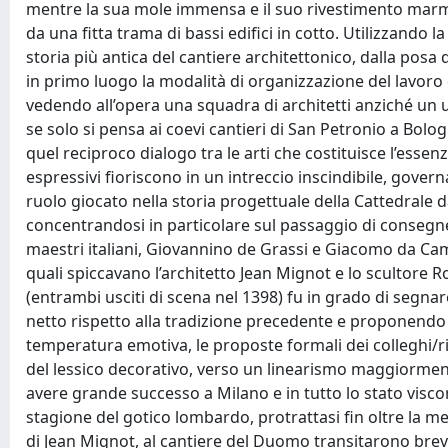
mentre la sua mole immensa e il suo rivestimento mar
da una fitta trama di bassi edifici in cotto. Utilizzando 
storia più antica del cantiere architettonico, dalla posa
in primo luogo la modalità di organizzazione del lavoro
vedendo all’opera una squadra di architetti anziché un un
se solo si pensa ai coevi cantieri di San Petronio a Bolo
quel reciproco dialogo tra le arti che costituisce l’essen
espressivi fioriscono in un intreccio inscindibile, govern
ruolo giocato nella storia progettuale della Cattedrale da
concentrandosi in particolare sul passaggio di consegne
maestri italiani, Giovannino de Grassi e Giacomo da Cam
quali spiccavano l’architetto Jean Mignot e lo scultore R
(entrambi usciti di scena nel 1398) fu in grado di segna
netto rispetto alla tradizione precedente e proponendo
temperatura emotiva, le proposte formali dei colleghi/r
del lessico decorativo, verso un linearismo maggiormente
avere grande successo a Milano e in tutto lo stato viscont
stagione del gotico lombardo, protrattasi fin oltre la m
di Jean Mignot, al cantiere del Duomo transitarono brevem