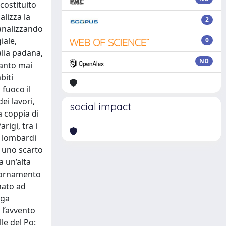
ostituito
alizza la
2
 analizzando
iale,
0
alia padana,
ND
uanto mai
biti
 fuoco il
ei lavori,
social impact
a coppia di
igi, tra i
i lombardi
o uno scarto
 un’alta
giornamento
nato ad
nga
 l’avvento
le del Po: