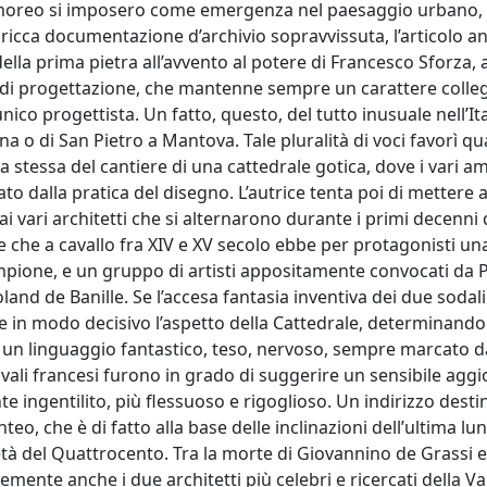
moreo si imposero come emergenza nel paesaggio urbano, c
la ricca documentazione d’archivio sopravvissuta, l’articolo an
 della prima pietra all’avvento al potere di Francesco Sforza,
 di progettazione, che mantenne sempre un carattere colleg
ico progettista. Un fatto, questo, del tutto inusuale nell’It
gna o di San Pietro a Mantova. Tale pluralità di voci favorì q
za stessa del cantiere di una cattedrale gotica, dove i vari am
ato dalla pratica del disegno. L’autrice tenta poi di mettere a
i vari architetti che si alternarono durante i primi decenni d
 che a cavallo fra XIV e XV secolo ebbe per protagonisti un
pione, e un gruppo di artisti appositamente convocati da Par
oland de Banille. Se l’accesa fantasia inventiva dei due sodal
re in modo decisivo l’aspetto della Cattedrale, determinand
 un linguaggio fantastico, teso, nervoso, sempre marcato da
ivali francesi furono in grado di suggerire un sensibile ag
 ingentilito, più flessuoso e rigoglioso. Un indirizzo desti
eo, che è di fatto alla base delle inclinazioni dell’ultima lu
età del Quattrocento. Tra la morte di Giovannino de Grassi e
ente anche i due architetti più celebri e ricercati della Val