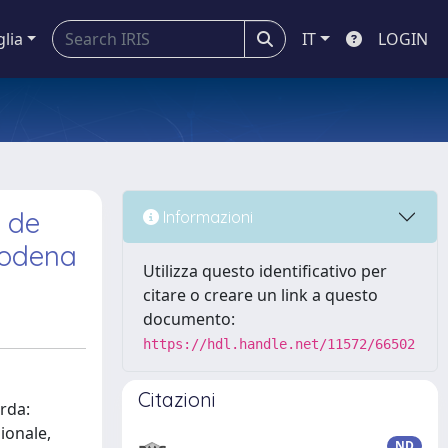
glia
IT
LOGIN
i de
Informazioni
Modena
Utilizza questo identificativo per
citare o creare un link a questo
documento:
https://hdl.handle.net/11572/66502
Citazioni
arda:
zionale,
ND