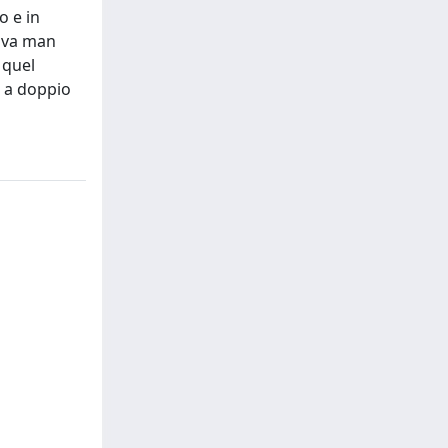
o e in
niva man
 quel
o a doppio