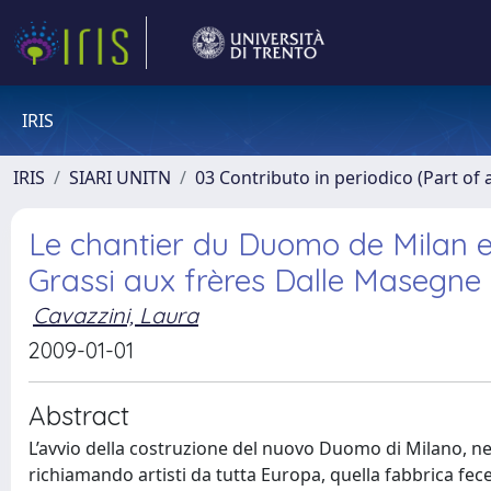
IRIS
IRIS
SIARI UNITN
03 Contributo in periodico (Part of 
Le chantier du Duomo de Milan en
Grassi aux frères Dalle Masegne
Cavazzini, Laura
2009-01-01
Abstract
L’avvio della costruzione del nuovo Duomo di Milano, nel
richiamando artisti da tutta Europa, quella fabbrica fece 