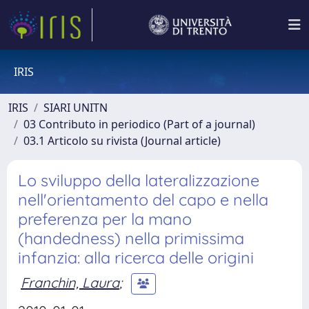
IRIS
IRIS
SIARI UNITN
03 Contributo in periodico (Part of a journal)
03.1 Articolo su rivista (Journal article)
Lo sviluppo della lateralizzazione
nell'orientamento del capo e nella
preferenza per la mano
(handedness) nella primissima
infanzia: alla ricerca delle origini
Franchin, Laura
;