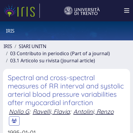
IRIS
IRIS
SIARI UNITN
03 Contributo in periodico (Part of a journal)
03.1 Articolo su rivista (Journal article)
Spectral and cross-spectral
measures of RR interval and systolic
arterial blood pressure variabilities
after myocardial infarction
Nollo G
;
Ravelli, Flavia
;
Antolini, Renzo
1995-01-01