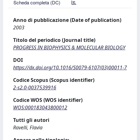
Scheda completa (DC)
Anno di pubblicazione (Date of publication)
2003
Titolo del periodico (Journal title)
PROGRESS IN BIOPHYSICS & MOLECULAR BIOLOGY
DOI
https://dx.doi.org/10.1016/S0079-6107(03)00011-7
Codice Scopus (Scopus identifier)
2-s2.0-0037539916
Codice WOS (WOS identifier)
WOS:000183043800012
Tutti gli autori
Ravelli, Flavia