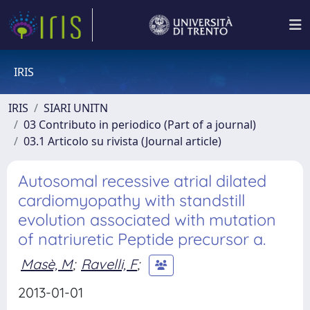
IRIS
IRIS
SIARI UNITN
03 Contributo in periodico (Part of a journal)
03.1 Articolo su rivista (Journal article)
Autosomal recessive atrial dilated
cardiomyopathy with standstill
evolution associated with mutation
of natriuretic Peptide precursor a.
Masè, M
;
Ravelli, F
;
2013-01-01