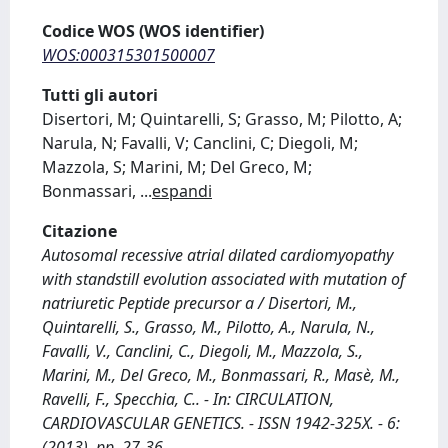
Codice WOS (WOS identifier)
WOS:000315301500007
Tutti gli autori
Disertori, M; Quintarelli, S; Grasso, M; Pilotto, A;
Narula, N; Favalli, V; Canclini, C; Diegoli, M;
Mazzola, S; Marini, M; Del Greco, M;
Bonmassari,
...
espandi
Citazione
Autosomal recessive atrial dilated cardiomyopathy
with standstill evolution associated with mutation of
natriuretic Peptide precursor a / Disertori, M.,
Quintarelli, S., Grasso, M., Pilotto, A., Narula, N.,
Favalli, V., Canclini, C., Diegoli, M., Mazzola, S.,
Marini, M., Del Greco, M., Bonmassari, R., Masè, M.,
Ravelli, F., Specchia, C.. - In: CIRCULATION,
CARDIOVASCULAR GENETICS. - ISSN 1942-325X. - 6:
(2013), pp. 27-36.