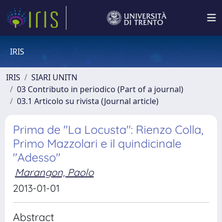
IRIS
IRIS
SIARI UNITN
03 Contributo in periodico (Part of a journal)
03.1 Articolo su rivista (Journal article)
Prima de "La Locusta": Rienzo Colla,
Primo Mazzolari e il quindicinale
"Adesso"
Marangon, Paolo
2013-01-01
Abstract