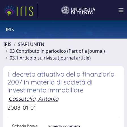
IRIS
IRIS
SIARI UNITN
03 Contributo in periodico (Part of a journal)
03.1 Articolo su rivista (Journal article)
Il decreto attuativo della finanziaria
2007 in materia di società di
investimento immobiliare
Cassatella, Antonio
2008-01-01
Scheda breve
Scheda completa