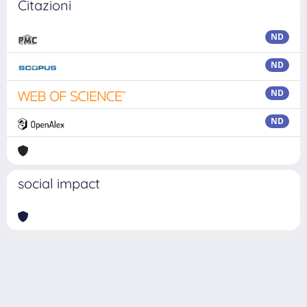
Citazioni
ND
ND
ND
ND
social impact
Powered by
IRIS
-
about IRIS
-