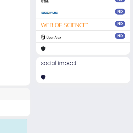
ND
ND
ND
social impact