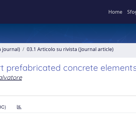
Home
Sfo
a journal)
03.1 Articolo su rivista (Journal article)
t prefabricated concrete element
alvatore
DC)