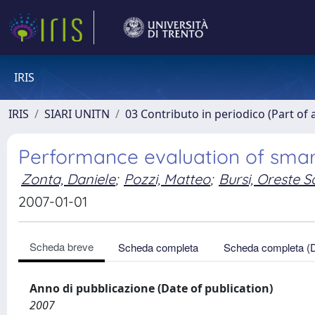
IRIS
IRIS
SIARI UNITN
03 Contributo in periodico (Part of 
Performance evaluation of smar
Zonta, Daniele
;
Pozzi, Matteo
;
Bursi, Oreste S
2007-01-01
Scheda breve
Scheda completa
Scheda completa (
Anno di pubblicazione (Date of publication)
2007