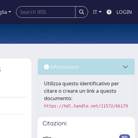
glia
IT
LOGIN
s
Informazioni
Utilizza questo identificativo per
citare o creare un link a questo
documento:
https://hdl.handle.net/11572/66179
Citazioni
ND