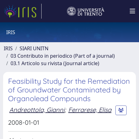
IRIS
IRIS
SIARI UNITN
03 Contributo in periodico (Part of a journal)
03.1 Articolo su rivista (Journal article)
Feasibility Study for the Remediation
of Groundwater Contaminated by
Organolead Compounds
Andreottola, Gianni
;
Ferrarese, Elisa
2008-01-01