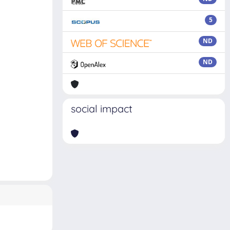
5
ND
ND
social impact