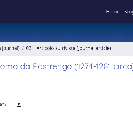
Home
Sfo
a journal)
03.1 Articolo su rivista (Journal article)
como da Pastrengo (1274-1281 circa
DC)