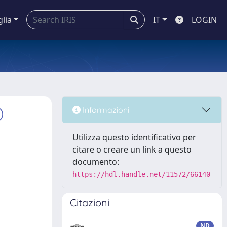
glia
IT
LOGIN
)
Informazioni
Utilizza questo identificativo per
citare o creare un link a questo
documento:
https://hdl.handle.net/11572/66140
Citazioni
ND