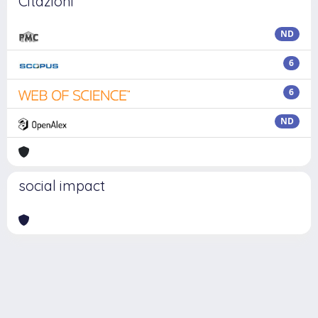
Citazioni
ND
6
6
ND
social impact
Powered by
IRIS
-
about IRIS
-