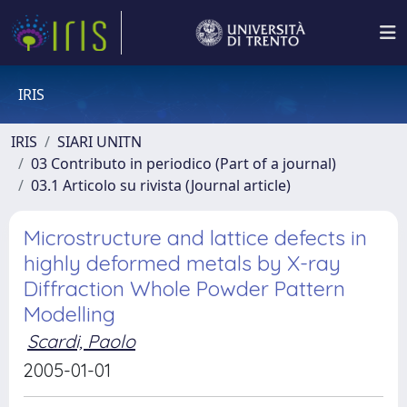
IRIS
IRIS
SIARI UNITN
03 Contributo in periodico (Part of a journal)
03.1 Articolo su rivista (Journal article)
Microstructure and lattice defects in
highly deformed metals by X-ray
Diffraction Whole Powder Pattern
Modelling
Scardi, Paolo
2005-01-01