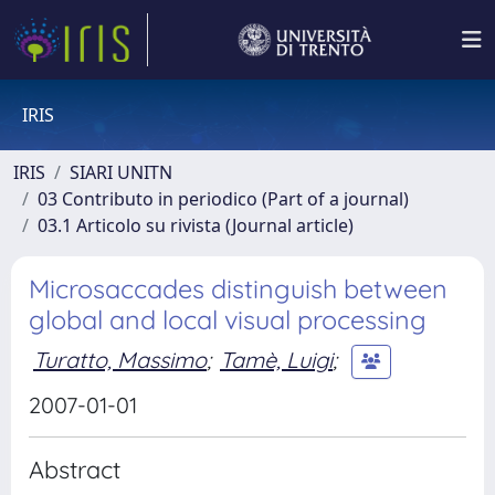
IRIS
IRIS
SIARI UNITN
03 Contributo in periodico (Part of a journal)
03.1 Articolo su rivista (Journal article)
Microsaccades distinguish between
global and local visual processing
Turatto, Massimo
;
Tamè, Luigi
;
2007-01-01
Abstract