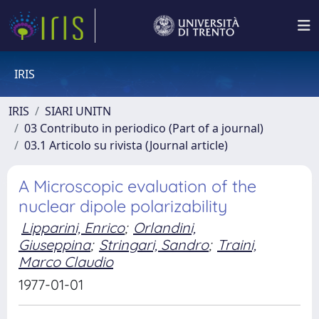
IRIS
IRIS
SIARI UNITN
03 Contributo in periodico (Part of a journal)
03.1 Articolo su rivista (Journal article)
A Microscopic evaluation of the
nuclear dipole polarizability
Lipparini, Enrico
;
Orlandini,
Giuseppina
;
Stringari, Sandro
;
Traini,
Marco Claudio
1977-01-01