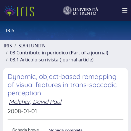
IRIS
IRIS
SIARI UNITN
03 Contributo in periodico (Part of a journal)
03.1 Articolo su rivista (Journal article)
Dynamic, object-based remapping
of visual features in trans-saccadic
perception
Melcher, David Paul
2008-01-01
Scheda breve
Scheda completa