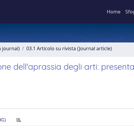
Home
Sfo
a journal)
03.1 Articolo su rivista (Journal article)
ne dell'aprassia degli arti: present
DC)