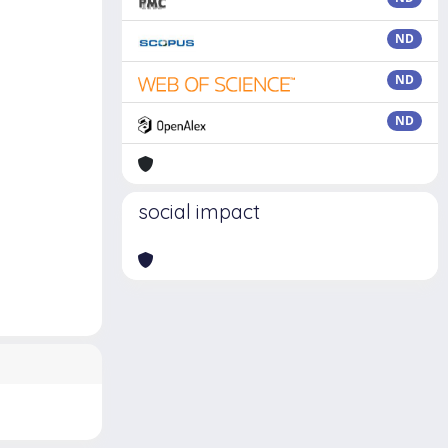
ND
ND
ND
social impact