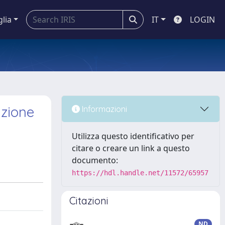
glia
IT
LOGIN
azione
Informazioni
Utilizza questo identificativo per
citare o creare un link a questo
documento:
https://hdl.handle.net/11572/65957
Citazioni
ND