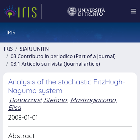
IRIS
IRIS
SIARI UNITN
03 Contributo in periodico (Part of a journal)
03.1 Articolo su rivista (Journal article)
Analysis of the stochastic FitzHugh-
Nagumo system
Bonaccorsi, Stefano
;
Mastrogiacomo,
Elisa
2008-01-01
Abstract