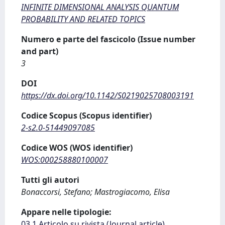
INFINITE DIMENSIONAL ANALYSIS QUANTUM
PROBABILITY AND RELATED TOPICS
Numero e parte del fascicolo (Issue number
and part)
3
DOI
https://dx.doi.org/10.1142/S0219025708003191
Codice Scopus (Scopus identifier)
2-s2.0-51449097085
Codice WOS (WOS identifier)
WOS:000258880100007
Tutti gli autori
Bonaccorsi, Stefano; Mastrogiacomo, Elisa
Appare nelle tipologie:
03.1 Articolo su rivista (Journal article)