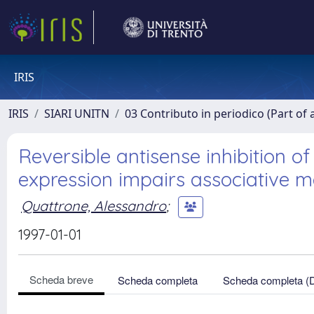
IRIS
IRIS
SIARI UNITN
03 Contributo in periodico (Part of 
Reversible antisense inhibition o
expression impairs associative 
Quattrone, Alessandro
;
1997-01-01
Scheda breve
Scheda completa
Scheda completa (