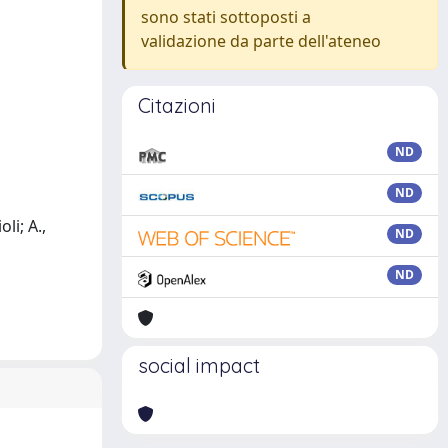
sono stati sottoposti a
validazione da parte dell'ateneo
Citazioni
ND
ND
li; A.,
ND
ND
social impact