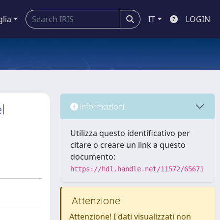
glia
IT
LOGIN
l
Informazioni
Utilizza questo identificativo per
citare o creare un link a questo
documento:
https://hdl.handle.net/11572/65671
Attenzione
Attenzione! I dati visualizzati non