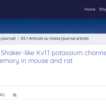
Home
Sfo
a journal)
03.1 Articolo su rivista (Journal article)
f Shaker-like Kv1.1 potassium channe
memory in mouse and rat
DC)