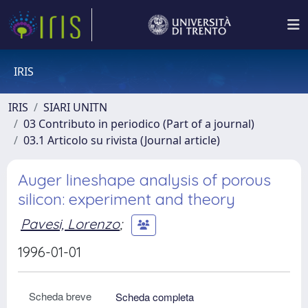
IRIS
IRIS
SIARI UNITN
03 Contributo in periodico (Part of a journal)
03.1 Articolo su rivista (Journal article)
Auger lineshape analysis of porous
silicon: experiment and theory
Pavesi, Lorenzo
;
1996-01-01
Scheda breve
Scheda completa