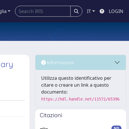
glia
IT
LOGIN
tary
Informazioni
Utilizza questo identificativo per
citare o creare un link a questo
documento:
https://hdl.handle.net/11572/65396
Citazioni
ND