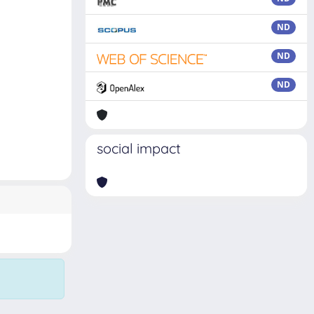
ND
ND
ND
social impact