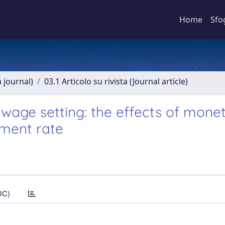
Home
Sfo
a journal)
03.1 Articolo su rivista (Journal article)
on wage setting: the effects of mone
yment rate
DC)