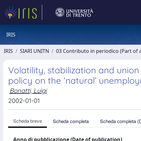
IRIS
IRIS
SIARI UNITN
03 Contributo in periodico (Part of 
Volatility, stabilization and uni
policy on the ‘natural’ unemplo
Bonatti, Luigi
2002-01-01
Scheda breve
Scheda completa
Scheda completa (
Anno di pubblicazione (Date of publication)