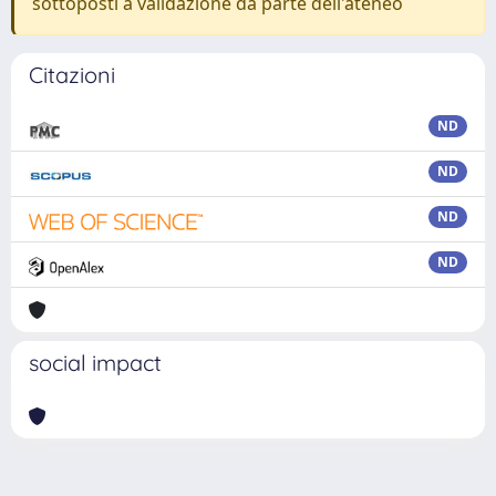
sottoposti a validazione da parte dell'ateneo
Citazioni
ND
ND
ND
ND
social impact