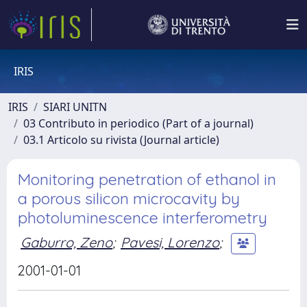
IRIS
IRIS
SIARI UNITN
03 Contributo in periodico (Part of a journal)
03.1 Articolo su rivista (Journal article)
Monitoring penetration of ethanol in
a porous silicon microcavity by
photoluminescence interferometry
Gaburro, Zeno
;
Pavesi, Lorenzo
;
2001-01-01