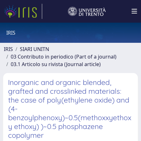
IRIS
IRIS
SIARI UNITN
03 Contributo in periodico (Part of a journal)
03.1 Articolo su rivista (Journal article)
Inorganic and organic blended,
grafted and crosslinked materials:
the case of poly(ethylene oxide) and
(4-
benzoylphenoxy)~0.5(methoxxyethox
y ethoxy) )~0.5 phosphazene
copolymer