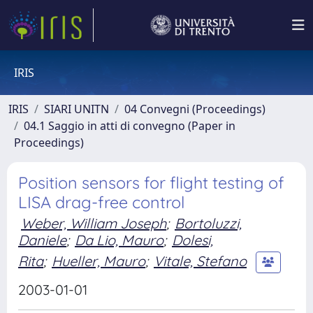
IRIS
IRIS
SIARI UNITN
04 Convegni (Proceedings)
04.1 Saggio in atti di convegno (Paper in
Proceedings)
Position sensors for flight testing of
LISA drag-free control
Weber, William Joseph
;
Bortoluzzi,
Daniele
;
Da Lio, Mauro
;
Dolesi,
Rita
;
Hueller, Mauro
;
Vitale, Stefano
2003-01-01