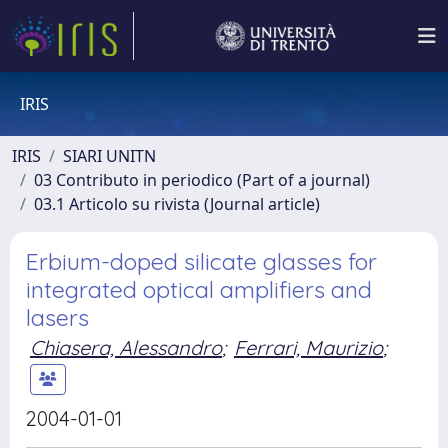
IRIS
IRIS
SIARI UNITN
03 Contributo in periodico (Part of a journal)
03.1 Articolo su rivista (Journal article)
Erbium-doped silicate glasses for
integrated optical amplifiers and
lasers
Chiasera, Alessandro
;
Ferrari, Maurizio
;
2004-01-01