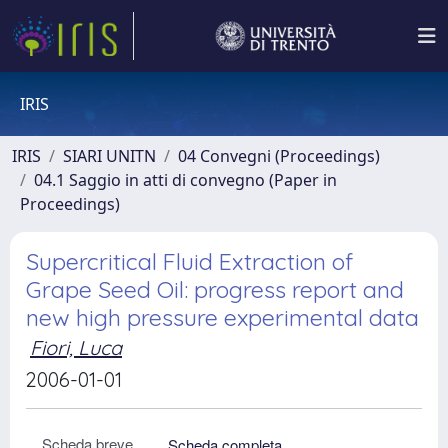
IRIS
IRIS
SIARI UNITN
04 Convegni (Proceedings)
04.1 Saggio in atti di convegno (Paper in
Proceedings)
Supercritical Fluid Extraction of
Grape Seed Oil: progress report and
new high pressure experimental data
Fiori, Luca
2006-01-01
Scheda breve
Scheda completa