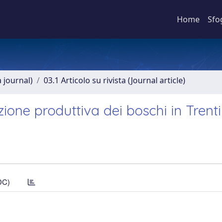
Home
Sfo
a journal)
03.1 Articolo su rivista (Journal article)
ione produttiva dei boschi in Trent
DC)