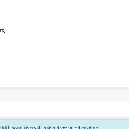
rt)
diritti sono riservati, salvo diversa indicazione