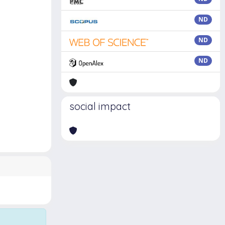
ND
ND
ND
social impact