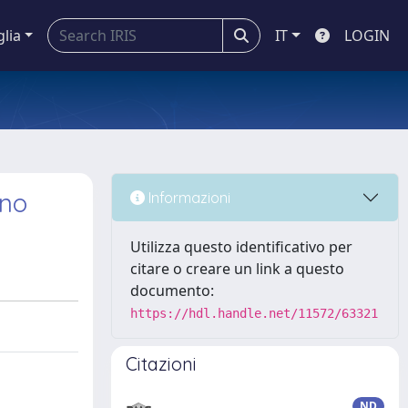
glia
IT
LOGIN
ino
Informazioni
Utilizza questo identificativo per
citare o creare un link a questo
documento:
https://hdl.handle.net/11572/63321
Citazioni
ND