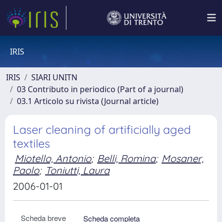
IRIS
IRIS
SIARI UNITN
03 Contributo in periodico (Part of a journal)
03.1 Articolo su rivista (Journal article)
Laser cleaning of artificially aged
textiles
Miotello, Antonio
;
Belli, Romina
;
Mosaner,
Paolo
;
Toniutti, Laura
2006-01-01
Scheda breve
Scheda completa