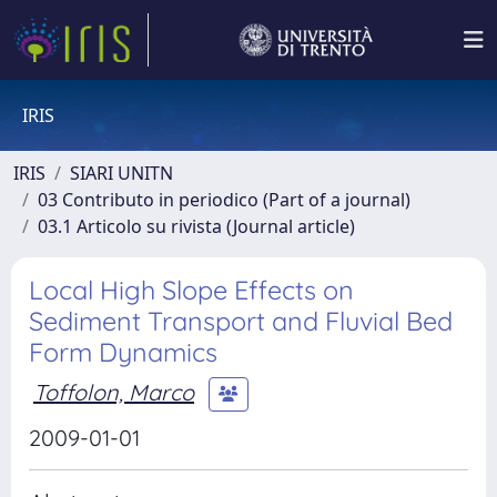
IRIS
IRIS
SIARI UNITN
03 Contributo in periodico (Part of a journal)
03.1 Articolo su rivista (Journal article)
Local High Slope Effects on
Sediment Transport and Fluvial Bed
Form Dynamics
Toffolon, Marco
2009-01-01