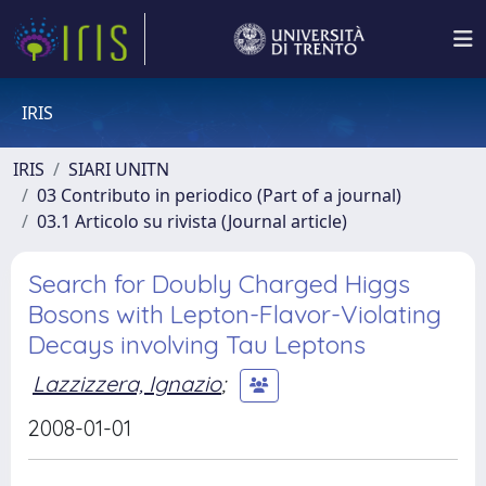
IRIS
IRIS
SIARI UNITN
03 Contributo in periodico (Part of a journal)
03.1 Articolo su rivista (Journal article)
Search for Doubly Charged Higgs
Bosons with Lepton-Flavor-Violating
Decays involving Tau Leptons
Lazzizzera, Ignazio
;
2008-01-01