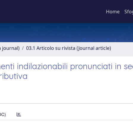
Home
Sfo
a journal)
03.1 Articolo su rivista (Journal article)
nti indilazionabili pronunciati in se
ributiva
DC)