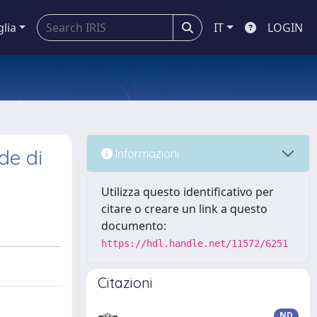
glia
IT
LOGIN
de di
Informazioni
Utilizza questo identificativo per
citare o creare un link a questo
documento:
https://hdl.handle.net/11572/6251
Citazioni
ND