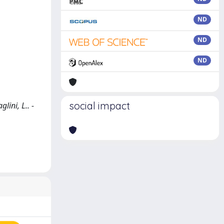
ND
ND
ND
social impact
lini, L.. -