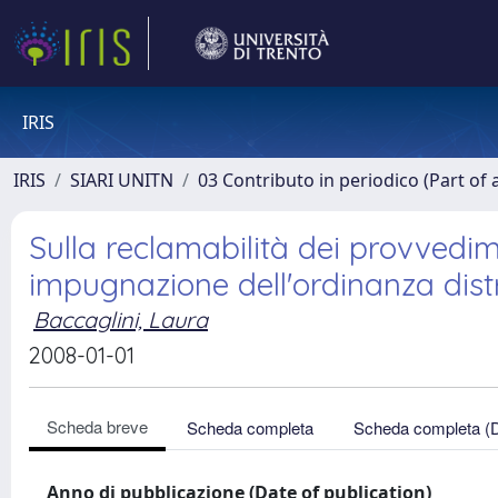
IRIS
IRIS
SIARI UNITN
03 Contributo in periodico (Part of 
Sulla reclamabilità dei provvedime
impugnazione dell'ordinanza dist
Baccaglini, Laura
2008-01-01
Scheda breve
Scheda completa
Scheda completa (
Anno di pubblicazione (Date of publication)